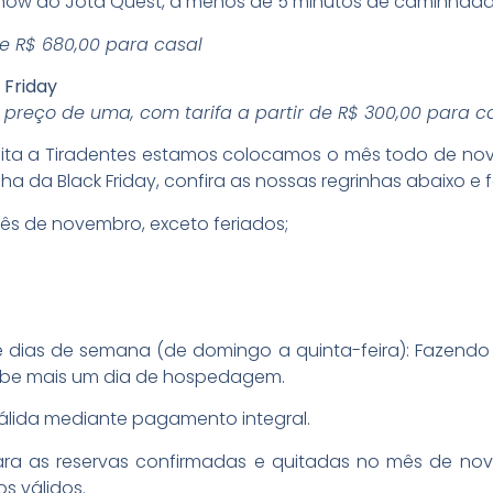
 Show do Jota Quest, a menos de 5 minutos de caminhada
de R$ 680,00 para casal
Friday
 preço de uma, com tarifa a partir de R$ 300,00 para ca
visita a Tiradentes estamos colocamos o mês todo de 
da Black Friday, confira as nossas regrinhas abaixo e fa
ês de novembro, exceto feriados;
dias de semana (de domingo a quinta-feira): Fazendo 
cebe mais um dia de hospedagem.
álida mediante pagamento integral.
ara as reservas confirmadas e quitadas no mês de n
s válidos.