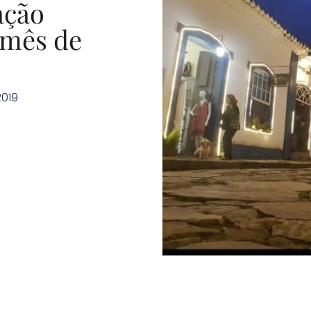
ação
 mês de
2019